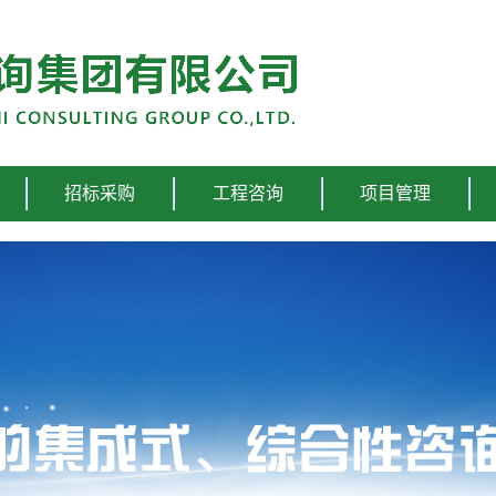
招标采购
工程咨询
项目管理