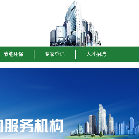
节能环保
专家登记
人才招聘