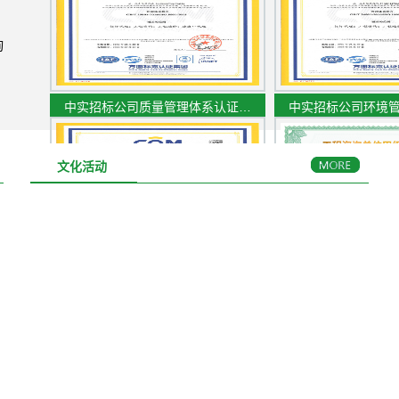
询
中实招标公司质量管理体系认证…
中实招标公司环境
文化活动
中实招标公司职业健康安全管理…
工程咨询单位甲级