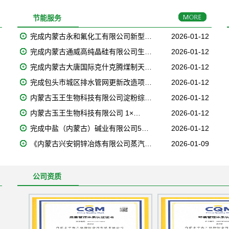
节能服务
完成内蒙古永和氟化工有限公司新型…
2026-01-12
完成内蒙古通威高纯晶硅有限公司生…
2026-01-12
完成内蒙古大唐国际克什克腾煤制天…
2026-01-12
完成包头市城区排水管网更新改造项…
2026-01-12
内蒙古玉王生物科技有限公司淀粉综…
2026-01-12
内蒙古玉王生物科技有限公司 1×…
2026-01-12
完成中盐（内蒙古）碱业有限公司5…
2026-01-12
《内蒙古兴安铜锌冶炼有限公司蒸汽…
2026-01-09
公司资质