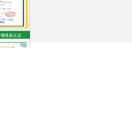
管理体系认证…
专业资信证书