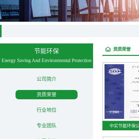
资质荣誉
节能环保
Energy Saving And Environmental Protection
公司简介
资质荣誉
行业地位
专业团队
中实节能环保