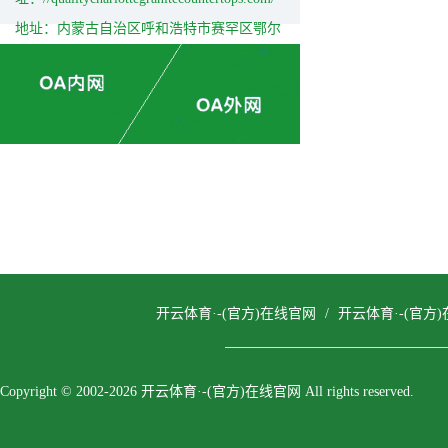
地址：内蒙古自治区呼和浩特市赛罕区鄂尔
多斯东街12号银联大厦10层
开云体育·-(官方)在线官网
/
开云体育·-(官方
Copyright © 2002-2026 开云体育·-(官方)在线官网 All rights reserved.